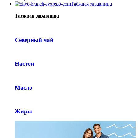
Таёжная здравница
Таежная здравница
Северный чай
Настои
Масло
Жиры